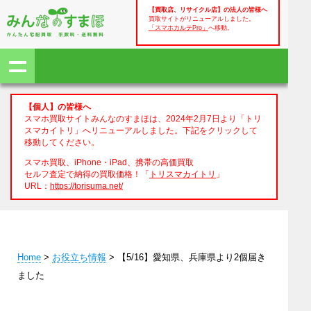
【買取店、リサイクル店】の法人の皆様へ
買取サイトがリニューアルしました。
「スマホカルテPro」
へ移動。
【個人】の皆様へ
スマホ買取サイトみんなのすまほは、2024年2月7日より「トリ
スマカイトリ」へリニューアルしました。下記をクリックして
移動してください。
スマホ買取、iPhone・iPad、携帯の高価買取
セルフ査定で納得の買取価格！「
トリスマカイトリ
」
URL：
https://torisuma.net/
Home
>
お役立ち情報
> 【5/16】愛知県、兵庫県より2個届き
ました