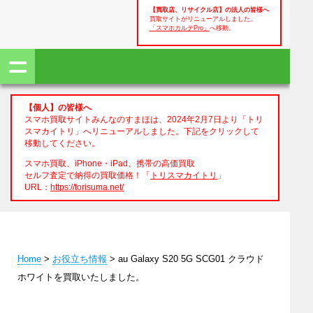
【買取店、リサイクル店】の法人の皆様へ
買取サイトがリニューアルしました。
「スマホカルテPro」
へ移動。
【個人】の皆様へ
スマホ買取サイトみんなのすまほは、2024年2月7日より「トリ
スマカイトリ」へリニューアルしました。下記をクリックして
移動してください。
スマホ買取、iPhone・iPad、携帯の高価買取
セルフ査定で納得の買取価格！「
トリスマカイトリ
」
URL：
https://torisuma.net/
Home
>
お役立ち情報
> au Galaxy S20 5G SCG01 クラウド
ホワイトを買取いたしました。