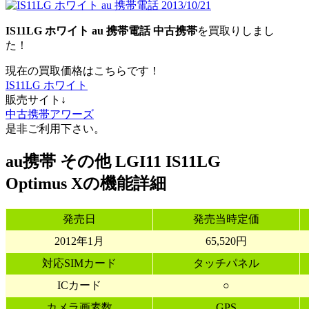
IS11LG ホワイト
au
携帯電話
中古携帯
を買取りしまし
た！
現在の買取価格はこちらです！
IS11LG ホワイト
販売サイト↓
中古携帯アワーズ
是非ご利用下さい。
au携帯 その他 LGI11 IS11LG
Optimus Xの機能詳細
発売日
発売当時定価
2012年1月
65,520円
対応SIMカード
タッチパネル
ICカード
○
カメラ画素数
GPS