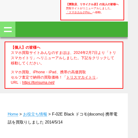
【買取店、リサイクル店】の法人の皆様へ
買取サイトがリニューアルしました。
「スマホカルテPro」
へ移動。
【個人】の皆様へ
スマホ買取サイトみんなのすまほは、2024年2月7日より「トリ
スマカイトリ」へリニューアルしました。下記をクリックして
移動してください。
スマホ買取、iPhone・iPad、携帯の高価買取
セルフ査定で納得の買取価格！「
トリスマカイトリ
」
URL：
https://torisuma.net/
Home
>
お役立ち情報
> F-02E Black ドコモ(docomo) 携帯電
話を買取りしました 2014/5/14