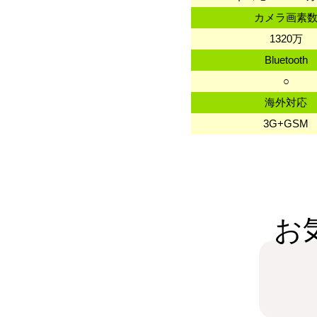
カメラ画素
1320万
Bluetooth
○
海外対応
3G+GSM
お