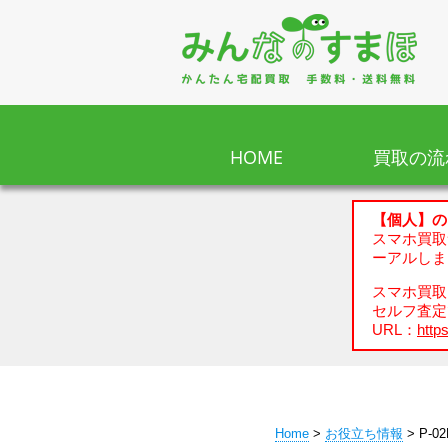
HOME
買取の流
【個人】の
スマホ買取
ーアルしま
スマホ買取、
セルフ査定
URL：
https
Home
>
お役立ち情報
> P-0