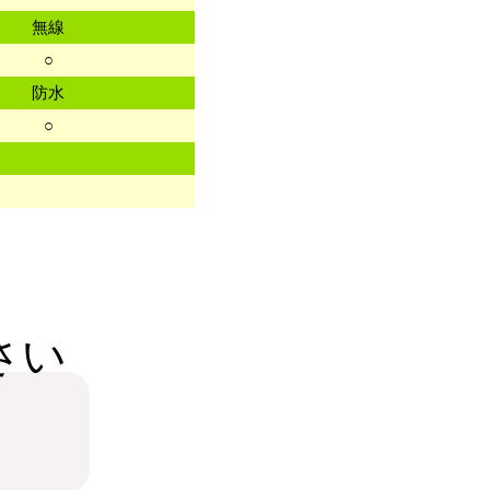
無線
○
防水
○
さい