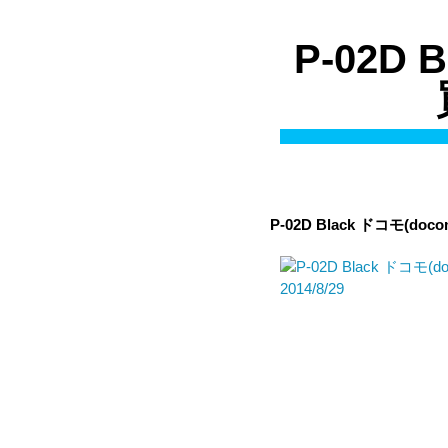
P-02D
P-02D Black
ドコモ(doco