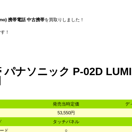
mo)
携帯電話
中古携帯
を買取りしました！
です！
パナソニック P-02D LUMIX
細
発売当時定価
デ
53,550円
ド
タッチパネル
カード
○