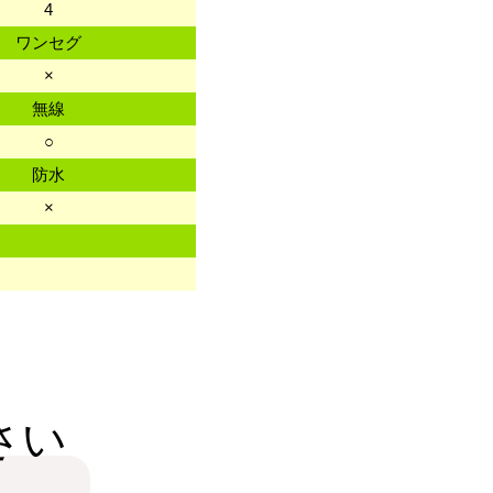
4
ワンセグ
×
無線
○
防水
×
さい