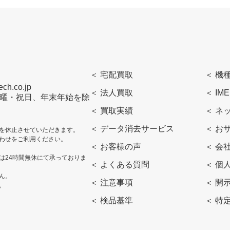
＜ 宅配買取
＜ 機
h.co.jp
＜ 法人買取
＜ IM
曜・日曜・祝日、年末年始を除
＜ 買取実績
＜ ネ
＜ データ消去サービス
＜ お
を休止させていただきます。
わせをご利用ください。
＜ お客様の声
＜ 会
は24時間無休にて承っておりま
＜ よくある質問
＜ 個
ん。
＜ 注意事項
＜ 開
。
＜ 検品基準
＜ 特