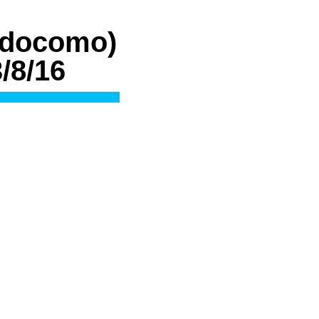
docomo)
8/16