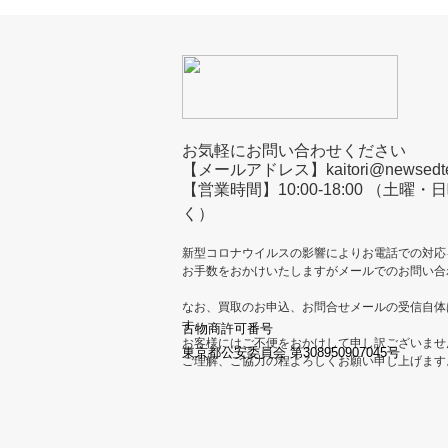
お気軽にお問い合わせください
【メールアドレス】kaitori@newsedtec
【営業時間】10:00-18:00 （土
く）
新型コロナウイルスの影響によりお電話での対応
お手数をおかけいたしますがメールでのお問い合
なお、買取のお申込、お問合せメールの受信自体
す。
古物商許可番号
お客様にはご不便をおかけして申し訳ございませ
東京都公安委員会 第308950907045号
ご理解、ご協力の程よろしくお願い申し上げます