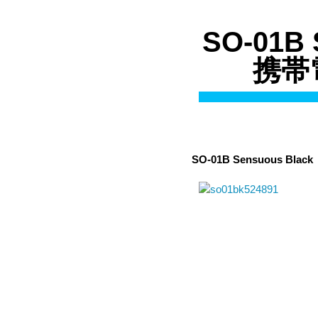
SO-01B
携帯電
SO-01B Sensuous Bl