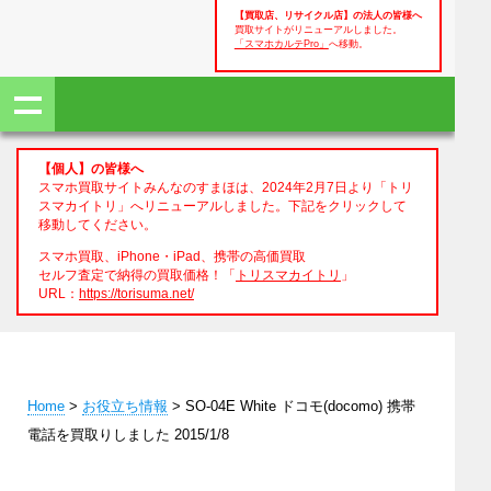
【買取店、リサイクル店】の法人の皆様へ
買取サイトがリニューアルしました。
「スマホカルテPro」
へ移動。
【個人】の皆様へ
スマホ買取サイトみんなのすまほは、2024年2月7日より「トリ
スマカイトリ」へリニューアルしました。下記をクリックして
移動してください。
スマホ買取、iPhone・iPad、携帯の高価買取
セルフ査定で納得の買取価格！「
トリスマカイトリ
」
URL：
https://torisuma.net/
Home
>
お役立ち情報
> SO-04E White ドコモ(docomo) 携帯
電話を買取りしました 2015/1/8