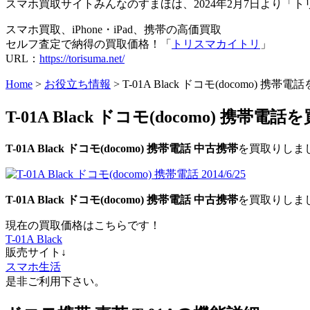
スマホ買取サイトみんなのすまほは、2024年2月7日より
スマホ買取、iPhone・iPad、携帯の高価買取
セルフ査定で納得の買取価格！「
トリスマカイトリ
」
URL：
https://torisuma.net/
Home
>
お役立ち情報
> T-01A Black ドコモ(docomo) 携帯電
T-01A Black ドコモ(docomo) 携帯電話
T-01A Black ドコモ(docomo) 携帯電話 中古携帯
を買取りしま
T-01A Black ドコモ(docomo) 携帯電話 中古携帯
を買取りしま
現在の買取価格はこちらです！
T-01A Black
販売サイト↓
スマホ生活
是非ご利用下さい。