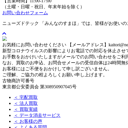
【営業時間】11:00-17:00
（土曜・日曜・祝日、年末年始を除く）
お問い合わせフォーム
ニューズドテック 「みんなのすまほ」では、皆様がお使い
お気軽にお問い合わせください
【メールアドレス】kaitori@newse
新型コロナウイルスの影響によりお電話での対応を休止させ
お手数をおかけいたしますがメールでのお問い合わせをご利
なお、買取のお申込、お問合せメールの受信自体は24時間無
お客様にはご不便をおかけして申し訳ございません。
ご理解、ご協力の程よろしくお願い申し上げます。
古物商許可番号
東京都公安委員会 第308950907045号
＜ 宅配買取
＜ 法人買取
＜ 買取実績
＜ データ消去サービス
＜ お客様の声
＜ よくある質問