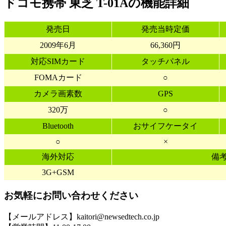
ドコモ携帯 東芝 T-01Aの機能詳細
発売日
発売当時定価
2009年6月
66,360円
対応SIMカード
タッチパネル
FOMAカード
○
カメラ画素数
GPS
320万
○
Bluetooth
おサイフケータイ
○
×
海外対応
備
3G+GSM
お気軽にお問い合わせください
【メールアドレス】kaitori@newsedtech.co.jp