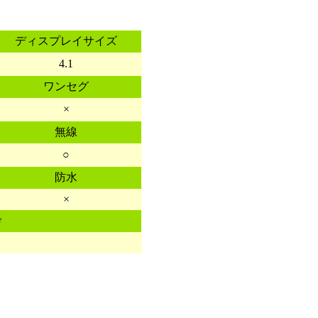
ディスプレイサイズ
4.1
ワンセグ
×
無線
○
防水
×
考