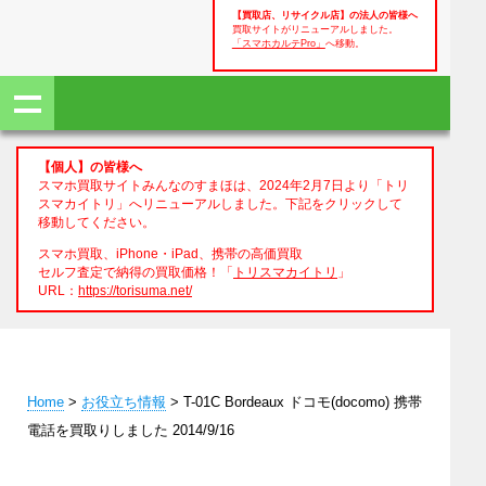
【買取店、リサイクル店】の法人の皆様へ
買取サイトがリニューアルしました。
「スマホカルテPro」
へ移動。
【個人】の皆様へ
スマホ買取サイトみんなのすまほは、2024年2月7日より「トリ
スマカイトリ」へリニューアルしました。下記をクリックして
移動してください。
スマホ買取、iPhone・iPad、携帯の高価買取
セルフ査定で納得の買取価格！「
トリスマカイトリ
」
URL：
https://torisuma.net/
Home
>
お役立ち情報
> T-01C Bordeaux ドコモ(docomo) 携帯
電話を買取りしました 2014/9/16