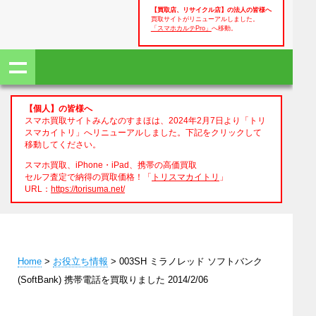
【買取店、リサイクル店】の法人の皆様へ
買取サイトがリニューアルしました。
「スマホカルテPro」
へ移動。
【個人】の皆様へ
スマホ買取サイトみんなのすまほは、2024年2月7日より「トリ
スマカイトリ」へリニューアルしました。下記をクリックして
移動してください。
スマホ買取、iPhone・iPad、携帯の高価買取
セルフ査定で納得の買取価格！「
トリスマカイトリ
」
URL：
https://torisuma.net/
Home
>
お役立ち情報
> 003SH ミラノレッド ソフトバンク
(SoftBank) 携帯電話を買取りました 2014/2/06