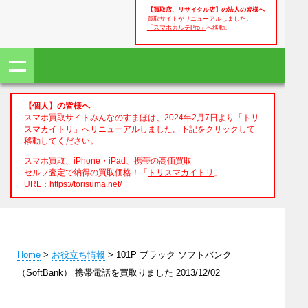
【買取店、リサイクル店】の法人の皆様へ
買取サイトがリニューアルしました。
「スマホカルテPro」
へ移動。
【個人】の皆様へ
スマホ買取サイトみんなのすまほは、2024年2月7日より「トリ
スマカイトリ」へリニューアルしました。下記をクリックして
移動してください。
スマホ買取、iPhone・iPad、携帯の高価買取
セルフ査定で納得の買取価格！「
トリスマカイトリ
」
URL：
https://torisuma.net/
Home
>
お役立ち情報
> 101P ブラック ソフトバンク
（SoftBank） 携帯電話を買取りました 2013/12/02