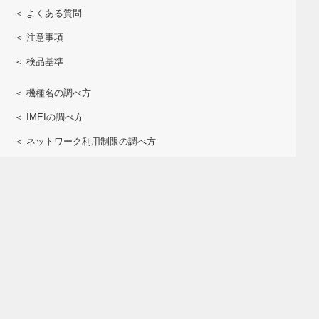
＜ よくある質問
＜ 注意事項
＜ 検品基準
＜ 機種名の調べ方
＜ IMEIの調べ方
＜ ネットワーク利用制限の調べ方
＜ おサイフケータイの調べ方
＜ 会社概要
＜ 個人情報保護方針
＜ 開示対象個人情報の開示申請書
＜ 特定商取引表記