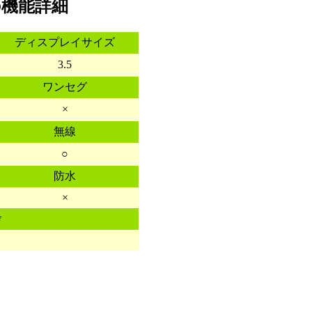
6Gの機能詳細
ディスプレイサイズ
3.5
ワンセグ
×
無線
○
防水
×
考