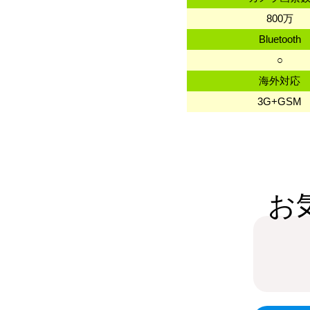
800万
Bluetooth
○
海外対応
3G+GSM
お