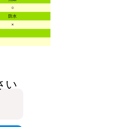
○
防水
×
さい