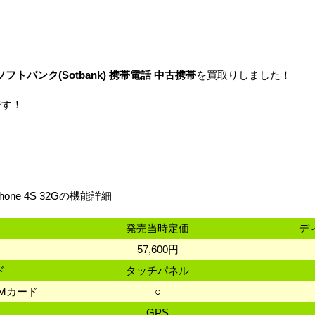
ト ソフトバンク(Sotbank) 携帯電話 中古携帯
を買取りしました！
です！
hone 4S 32Gの機能詳細
発売当時定価
デ
57,600円
ド
タッチパネル
SIMカード
○
数
GPS