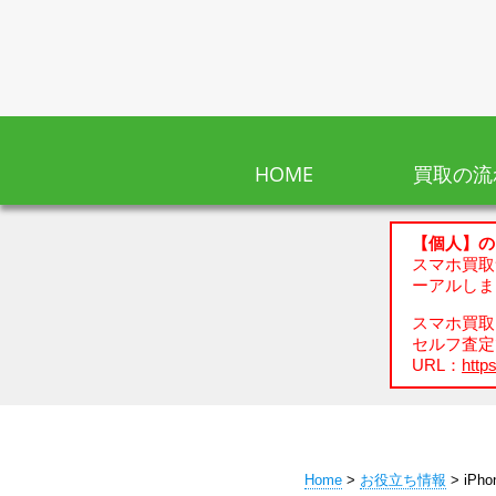
HOME
買取の流
【個人】の
スマホ買取
ーアルしま
スマホ買取、
セルフ査定
URL：
https
Home
>
お役立ち情報
> iPh