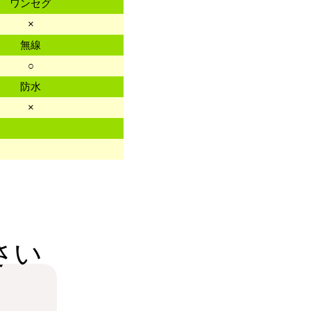
ワンセグ
×
無線
○
防水
×
さい