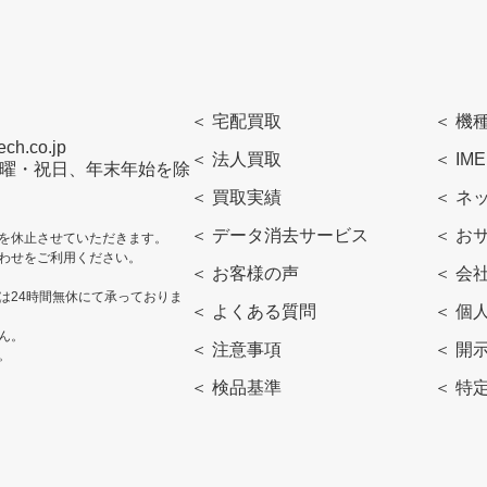
＜ 宅配買取
＜ 機
h.co.jp
＜ 法人買取
＜ IM
曜・日曜・祝日、年末年始を除
＜ 買取実績
＜ ネ
＜ データ消去サービス
＜ お
を休止させていただきます。
わせをご利用ください。
＜ お客様の声
＜ 会
は24時間無休にて承っておりま
＜ よくある質問
＜ 個
ん。
＜ 注意事項
＜ 開
。
＜ 検品基準
＜ 特