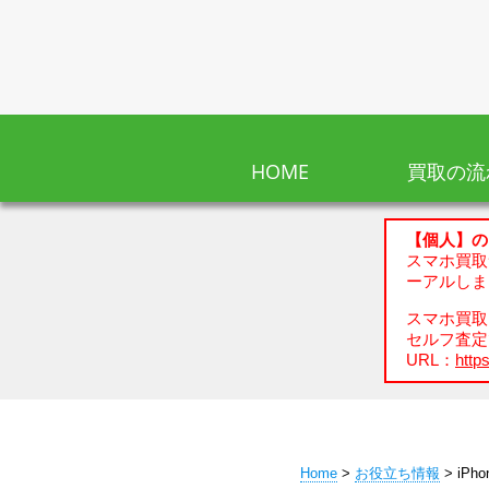
HOME
買取の流
【個人】の
スマホ買取
ーアルしま
スマホ買取、
セルフ査定
URL：
https
Home
>
お役立ち情報
> iPh