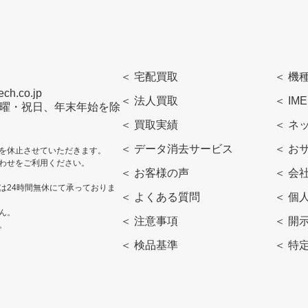
＜ 宅配買取
＜ 機
h.co.jp
＜ 法人買取
＜ IM
曜・日曜・祝日、年末年始を除
＜ 買取実績
＜ ネ
＜ データ消去サービス
＜ お
を休止させていただきます。
わせをご利用ください。
＜ お客様の声
＜ 会
は24時間無休にて承っておりま
＜ よくある質問
＜ 個
ん。
＜ 注意事項
＜ 開
。
＜ 検品基準
＜ 特