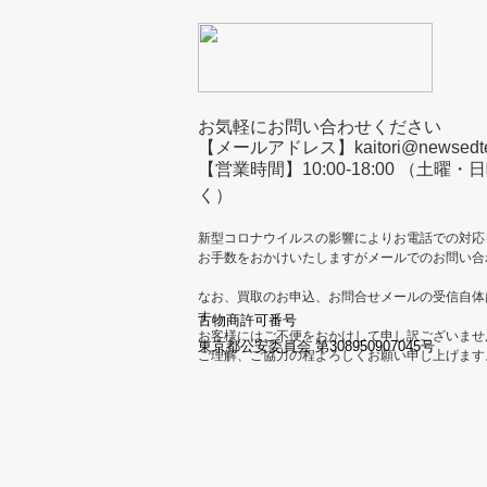
お気軽にお問い合わせください
【メールアドレス】kaitori@newsedtec
【営業時間】10:00-18:00 （土
く）
新型コロナウイルスの影響によりお電話での対応
お手数をおかけいたしますがメールでのお問い合
なお、買取のお申込、お問合せメールの受信自体
す。
古物商許可番号
お客様にはご不便をおかけして申し訳ございませ
東京都公安委員会 第308950907045号
ご理解、ご協力の程よろしくお願い申し上げます