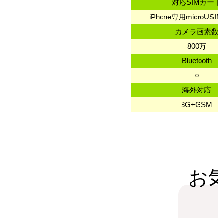
対応SIMカー
iPhone専用microU
カメラ画素
800万
Bluetooth
○
海外対応
3G+GSM
お