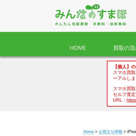
HOME
買取の流
【個人】の
スマホ買取
ーアルしま
スマホ買取、
セルフ査定
URL：
https
Home
>
お役立ち情報
> iPh