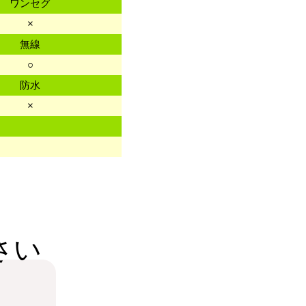
ワンセグ
×
無線
○
防水
×
さい