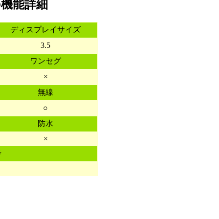
4Gの機能詳細
ディスプレイサイズ
3.5
ワンセグ
×
無線
○
防水
×
考