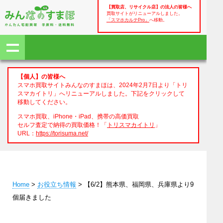
【買取店、リサイクル店】の法人の皆様へ
買取サイトがリニューアルしました。
「スマホカルテPro」
へ移動。
【個人】の皆様へ
スマホ買取サイトみんなのすまほは、2024年2月7日より「トリ
スマカイトリ」へリニューアルしました。下記をクリックして
移動してください。
スマホ買取、iPhone・iPad、携帯の高価買取
セルフ査定で納得の買取価格！「
トリスマカイトリ
」
URL：
https://torisuma.net/
Home
>
お役立ち情報
> 【6/2】熊本県、福岡県、兵庫県より9
個届きました