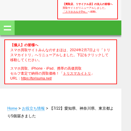
【買取店、リサイクル店】の法人の皆様へ
買取サイトがリニューアルしました。
「スマホカルテPro」
へ移動。
【個人】の皆様へ
スマホ買取サイトみんなのすまほは、2024年2月7日より「トリ
スマカイトリ」へリニューアルしました。下記をクリックして
移動してください。
スマホ買取、iPhone・iPad、携帯の高価買取
セルフ査定で納得の買取価格！「
トリスマカイトリ
」
URL：
https://torisuma.net/
Home
>
お役立ち情報
> 【7/22】愛知県、神奈川県、東京都よ
り5個届きました