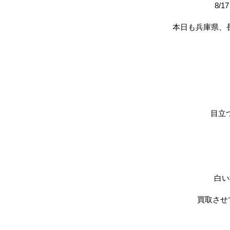
8/
本日も兵庫県、長野県
目立
白い
買取させ