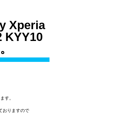
peria
 KYY10
。
ります。
ておりますので