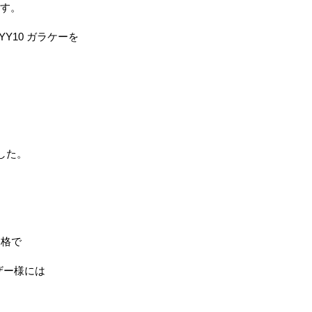
ます。
KYY10 ガラケーを
した。
価格で
ザー様には