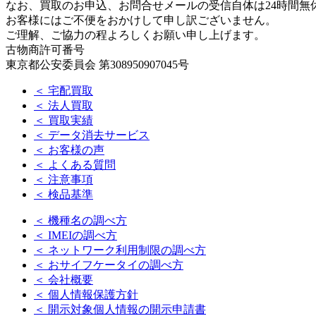
なお、買取のお申込、お問合せメールの受信自体は24時間無
お客様にはご不便をおかけして申し訳ございません。
ご理解、ご協力の程よろしくお願い申し上げます。
古物商許可番号
東京都公安委員会 第308950907045号
＜ 宅配買取
＜ 法人買取
＜ 買取実績
＜ データ消去サービス
＜ お客様の声
＜ よくある質問
＜ 注意事項
＜ 検品基準
＜ 機種名の調べ方
＜ IMEIの調べ方
＜ ネットワーク利用制限の調べ方
＜ おサイフケータイの調べ方
＜ 会社概要
＜ 個人情報保護方針
＜ 開示対象個人情報の開示申請書