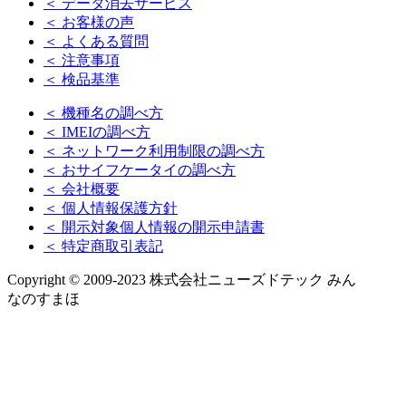
＜ データ消去サービス
＜ お客様の声
＜ よくある質問
＜ 注意事項
＜ 検品基準
＜ 機種名の調べ方
＜ IMEIの調べ方
＜ ネットワーク利用制限の調べ方
＜ おサイフケータイの調べ方
＜ 会社概要
＜ 個人情報保護方針
＜ 開示対象個人情報の開示申請書
＜ 特定商取引表記
Copyright © 2009-2023 株式会社ニューズドテック みん
なのすまほ