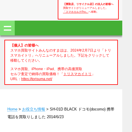
【買取店、リサイクル店】の法人の皆様へ
買取サイトがリニューアルしました。
「スマホカルテPro」
へ移動。
【個人】の皆様へ
スマホ買取サイトみんなのすまほは、2024年2月7日より「トリ
スマカイトリ」へリニューアルしました。下記をクリックして
移動してください。
スマホ買取、iPhone・iPad、携帯の高価買取
セルフ査定で納得の買取価格！「
トリスマカイトリ
」
URL：
https://torisuma.net/
Home
>
お役立ち情報
> SH-01D BLACK ドコモ(docomo) 携帯
電話を買取りしました 2014/6/23