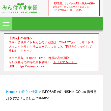
【買取店、リサイクル店】の法人の皆様へ
買取サイトがリニューアルしました。
「スマホカルテPro」
へ移動。
【個人】の皆様へ
スマホ買取サイトみんなのすまほは、2024年2月7日より「トリ
スマカイトリ」へリニューアルしました。下記をクリックして
移動してください。
スマホ買取、iPhone・iPad、携帯の高価買取
セルフ査定で納得の買取価格！「
トリスマカイトリ
」
URL：
https://torisuma.net/
Home
>
お役立ち情報
> INFOBAR A01 NISHIKIGOI au 携帯電
話を買取りしました 2014/8/28