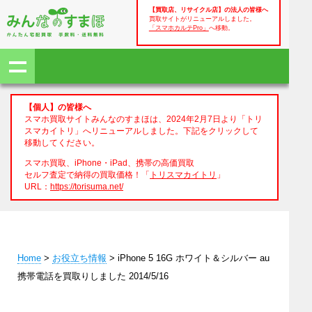
【買取店、リサイクル店】の法人の皆様へ
買取サイトがリニューアルしました。
「スマホカルテPro」
へ移動。
【個人】の皆様へ
スマホ買取サイトみんなのすまほは、2024年2月7日より「トリ
スマカイトリ」へリニューアルしました。下記をクリックして
移動してください。
スマホ買取、iPhone・iPad、携帯の高価買取
セルフ査定で納得の買取価格！「
トリスマカイトリ
」
URL：
https://torisuma.net/
Home
>
お役立ち情報
> iPhone 5 16G ホワイト＆シルバー au
携帯電話を買取りしました 2014/5/16