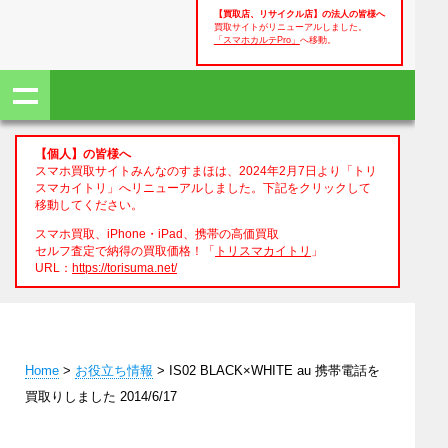
【買取店、リサイクル店】の法人の皆様へ
買取サイトがリニューアルしました。
「スマホカルテPro」
へ移動。
【個人】の皆様へ
スマホ買取サイトみんなのすまほは、2024年2月7日より「トリ
スマカイトリ」へリニューアルしました。下記をクリックして
移動してください。
スマホ買取、iPhone・iPad、携帯の高価買取
セルフ査定で納得の買取価格！「
トリスマカイトリ
」
URL：
https://torisuma.net/
Home
>
お役立ち情報
> IS02 BLACK×WHITE au 携帯電話を
買取りしました 2014/6/17