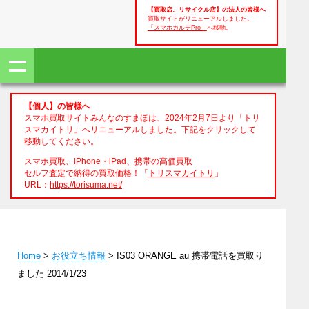
【買取店、リサイクル店】の法人の皆様へ
買取サイトがリニューアルしました。
「スマホカルテPro」
へ移動。
【個人】の皆様へ
スマホ買取サイトみんなのすまほは、2024年2月7日より「トリ
スマカイトリ」へリニューアルしました。下記をクリックして
移動してください。
スマホ買取、iPhone・iPad、携帯の高価買取
セルフ査定で納得の買取価格！「
トリスマカイトリ
」
URL：
https://torisuma.net/
Home
>
お役立ち情報
> IS03 ORANGE au 携帯電話を買取り
ました 2014/1/23