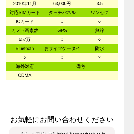
2010年11月
63,000円
3.5
対応SIMカード
タッチパネル
ワンセグ
ICカード
○
○
カメラ画素数
GPS
無線
957万
○
○
Bluetooth
おサイフケータイ
防水
○
○
×
海外対応
備考
CDMA
お気軽にお問い合わせください
【メールアドレス】kaitori@newsedtech.co.jp