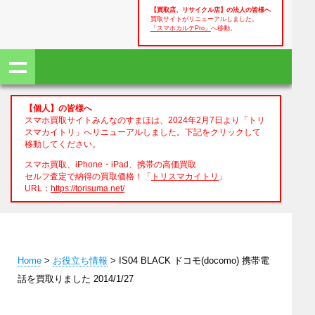
【買取店、リサイクル店】の法人の皆様へ
買取サイトがリニューアルしました。
「スマホカルテPro」
へ移動。
【個人】の皆様へ
スマホ買取サイトみんなのすまほは、2024年2月7日より「トリ
スマカイトリ」へリニューアルしました。下記をクリックして
移動してください。
スマホ買取、iPhone・iPad、携帯の高価買取
セルフ査定で納得の買取価格！「
トリスマカイトリ
」
URL：
https://torisuma.net/
Home
>
お役立ち情報
> IS04 BLACK ドコモ(docomo) 携帯電
話を買取りました 2014/1/27