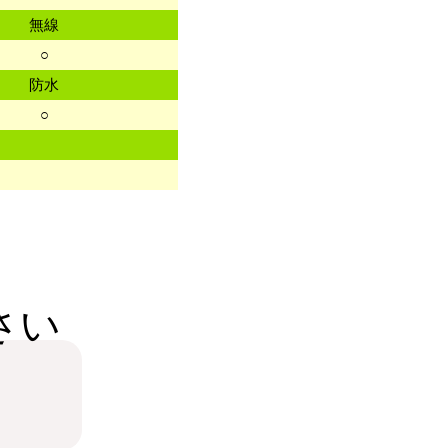
無線
○
防水
○
さい