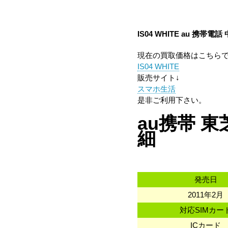
IS04 WHITE au 携帯電
現在の買取価格はこちら
IS04 WHITE
販売サイト↓
スマホ生活
是非ご利用下さい。
au携帯 東芝
細
発売日
2011年2月
対応SIMカー
ICカード