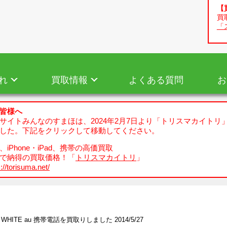
【
買
「
れ
買取情報
よくある質問
お
皆様へ
サイトみんなのすまほは、2024年2月7日より「トリスマカイトリ
した。下記をクリックして移動してください。
iPhone・iPad、携帯の高価買取
で納得の買取価格！「
トリスマカイトリ
」
://torisuma.net/
4 WHITE au 携帯電話を買取りしました 2014/5/27