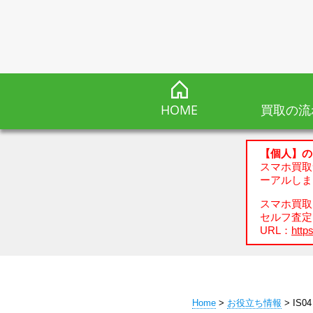
HOME
買取の流
【個人】の
スマホ買取
ーアルしま
スマホ買取、
セルフ査定
URL：
https
Home
>
お役立ち情報
> IS0