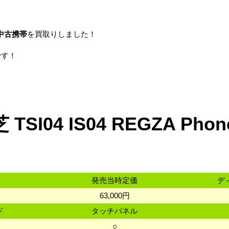
話 中古携帯
を買取りしました！
です！
 TSI04 IS04 REGZA Ph
発売当時定価
デ
63,000円
ド
タッチパネル
○