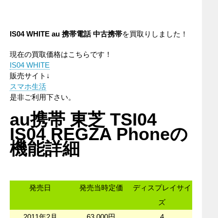
IS04 WHITE au 携帯電話 中古携帯
を買取りしました！
現在の買取価格はこちらです！
IS04 WHITE
販売サイト↓
スマホ生活
是非ご利用下さい。
au携帯 東芝 TSI04
IS04 REGZA Phoneの
機能詳細
発売日
発売当時定価
ディスプレイサイ
ズ
2011年2月
63,000円
4