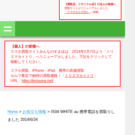
【買取店、リサイクル店】の法人の皆様へ
買取サイトがリニューアルしました。
「スマホカルテPro」
へ移動。
【個人】の皆様へ
スマホ買取サイトみんなのすまほは、2024年2月7日より「トリ
スマカイトリ」へリニューアルしました。下記をクリックして
移動してください。
スマホ買取、iPhone・iPad、携帯の高価買取
セルフ査定で納得の買取価格！「
トリスマカイトリ
」
URL：
https://torisuma.net/
Home
>
お役立ち情報
> IS04 WHITE au 携帯電話を買取りし
ました 2014/6/24