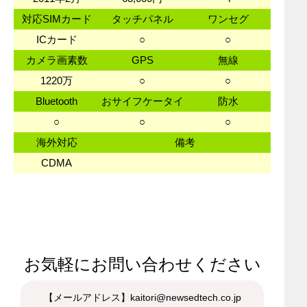
対応SIMカード
タッチパネル
ワンセグ
ICカード
○
○
カメラ画素数
GPS
無線
1220万
○
○
Bluetooth
おサイフケータイ
防水
○
○
○
海外対応
備考
CDMA
お気軽にお問い合わせください
【メールアドレス】kaitori@newsedtech.co.jp