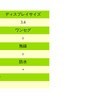
ディスプレイサイズ
3.4
ワンセグ
○
無線
○
防水
×
考