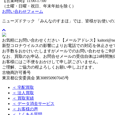
【営業時間】11:00-17:00
（土曜・日曜・祝日、年末年始を除く）
お問い合わせフォーム
ニューズドテック 「みんなのすまほ」では、皆様がお使い
お気軽にお問い合わせください
【メールアドレス】kaitori@newse
新型コロナウイルスの影響によりお電話での対応を休止させ
お手数をおかけいたしますがメールでのお問い合わせをご利
なお、買取のお申込、お問合せメールの受信自体は24時間無
お客様にはご不便をおかけして申し訳ございません。
ご理解、ご協力の程よろしくお願い申し上げます。
古物商許可番号
東京都公安委員会 第308950907045号
＜ 宅配買取
＜ 法人買取
＜ 買取実績
＜ データ消去サービス
＜ お客様の声
＜ よくある質問