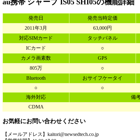
au携帯 シャープ IS05 SHI05の機能詳細
発売日
発売当時定価
2011年3月
63,000円
対応SIMカード
タッチパネル
ICカード
○
カメラ画素数
GPS
805万
○
Bluetooth
おサイフケータイ
○
○
海外対応
備
CDMA
お気軽にお問い合わせください
【メールアドレス】kaitori@newsedtech.co.jp