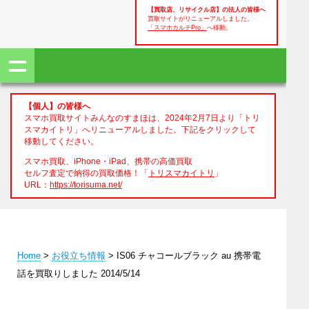
【買取店、リサイクル店】の法人の皆様へ
買取サイトがリニューアルしました。
「スマホカルテPro」
へ移動。
【個人】の皆様へ
スマホ買取サイトみんなのすまほは、2024年2月7日より「トリ
スマカイトリ」へリニューアルしました。下記をクリックして
移動してください。
スマホ買取、iPhone・iPad、携帯の高価買取
セルフ査定で納得の買取価格！「
トリスマカイトリ
」
URL：
https://torisuma.net/
Home
>
お役立ち情報
> IS06 チャコールブラック au 携帯電
話を買取りしました 2014/5/14