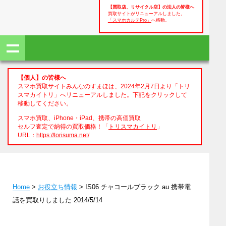
【買取店、リサイクル店】の法人の皆様へ
買取サイトがリニューアルしました。
「スマホカルテPro」
へ移動。
【個人】の皆様へ
スマホ買取サイトみんなのすまほは、2024年2月7日より「トリ
スマカイトリ」へリニューアルしました。下記をクリックして
移動してください。
スマホ買取、iPhone・iPad、携帯の高価買取
セルフ査定で納得の買取価格！「
トリスマカイトリ
」
URL：
https://torisuma.net/
Home
>
お役立ち情報
> IS06 チャコールブラック au 携帯電
話を買取りしました 2014/5/14