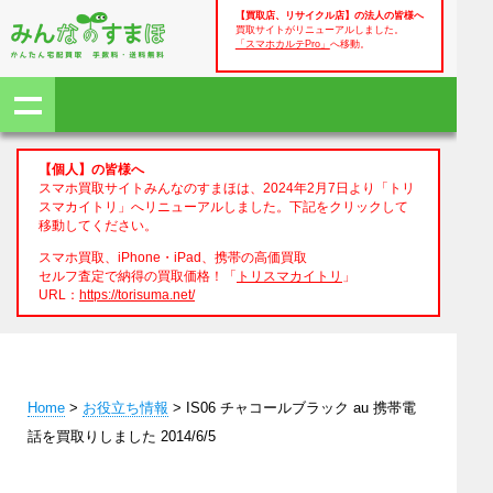
【買取店、リサイクル店】の法人の皆様へ
買取サイトがリニューアルしました。
「スマホカルテPro」
へ移動。
【個人】の皆様へ
スマホ買取サイトみんなのすまほは、2024年2月7日より「トリ
スマカイトリ」へリニューアルしました。下記をクリックして
移動してください。
スマホ買取、iPhone・iPad、携帯の高価買取
セルフ査定で納得の買取価格！「
トリスマカイトリ
」
URL：
https://torisuma.net/
Home
>
お役立ち情報
> IS06 チャコールブラック au 携帯電
話を買取りしました 2014/6/5