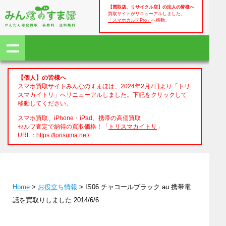
【買取店、リサイクル店】の法人の皆様へ
買取サイトがリニューアルしました。
「スマホカルテPro」
へ移動。
【個人】の皆様へ
スマホ買取サイトみんなのすまほは、2024年2月7日より「トリ
スマカイトリ」へリニューアルしました。下記をクリックして
移動してください。
スマホ買取、iPhone・iPad、携帯の高価買取
セルフ査定で納得の買取価格！「
トリスマカイトリ
」
URL：
https://torisuma.net/
Home
>
お役立ち情報
> IS06 チャコールブラック au 携帯電
話を買取りしました 2014/6/6