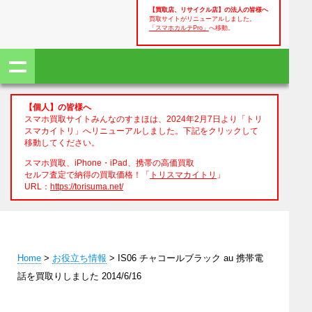
【買取店、リサイクル店】の法人の皆様へ
買取サイトがリニューアルしました。
「スマホカルテPro」
へ移動。
【個人】の皆様へ
スマホ買取サイトみんなのすまほは、2024年2月7日より「トリ
スマカイトリ」へリニューアルしました。下記をクリックして
移動してください。
スマホ買取、iPhone・iPad、携帯の高価買取
セルフ査定で納得の買取価格！「
トリスマカイトリ
」
URL：
https://torisuma.net/
Home
>
お役立ち情報
> IS06 チャコールブラック au 携帯電
話を買取りしました 2014/6/16