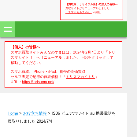
【買取店、リサイクル店】の法人の皆様へ
買取サイトがリニューアルしました。
「スマホカルテPro」
へ移動。
【個人】の皆様へ
スマホ買取サイトみんなのすまほは、2024年2月7日より「トリ
スマカイトリ」へリニューアルしました。下記をクリックして
移動してください。
スマホ買取、iPhone・iPad、携帯の高価買取
セルフ査定で納得の買取価格！「
トリスマカイトリ
」
URL：
https://torisuma.net/
Home
>
お役立ち情報
> IS06 ピュアホワイト au 携帯電話を
買取りしました 2014/7/4