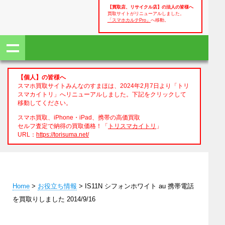
【買取店、リサイクル店】の法人の皆様へ
買取サイトがリニューアルしました。
「スマホカルテPro」
へ移動。
【個人】の皆様へ
スマホ買取サイトみんなのすまほは、2024年2月7日より「トリ
スマカイトリ」へリニューアルしました。下記をクリックして
移動してください。
スマホ買取、iPhone・iPad、携帯の高価買取
セルフ査定で納得の買取価格！「
トリスマカイトリ
」
URL：
https://torisuma.net/
Home
>
お役立ち情報
> IS11N シフォンホワイト au 携帯電話
を買取りしました 2014/9/16