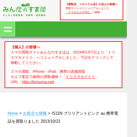
【買取店、リサイクル店】の法人の皆様へ
買取サイトがリニューアルしました。
「スマホカルテPro」
へ移動。
【個人】の皆様へ
スマホ買取サイトみんなのすまほは、2024年2月7日より「トリ
スマカイトリ」へリニューアルしました。下記をクリックして
移動してください。
スマホ買取、iPhone・iPad、携帯の高価買取
セルフ査定で納得の買取価格！「
トリスマカイトリ
」
URL：
https://torisuma.net/
Home
>
お役立ち情報
> IS11N ブリリアントピンク au 携帯電
話を買取りました 2013/10/22