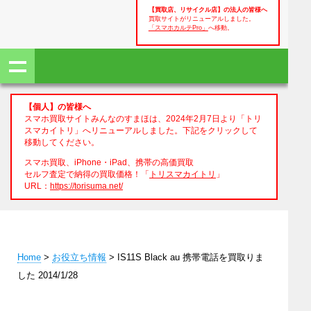
【買取店、リサイクル店】の法人の皆様へ
買取サイトがリニューアルしました。
「スマホカルテPro」
へ移動。
【個人】の皆様へ
スマホ買取サイトみんなのすまほは、2024年2月7日より「トリ
スマカイトリ」へリニューアルしました。下記をクリックして
移動してください。
スマホ買取、iPhone・iPad、携帯の高価買取
セルフ査定で納得の買取価格！「
トリスマカイトリ
」
URL：
https://torisuma.net/
Home
>
お役立ち情報
> IS11S Black au 携帯電話を買取りま
した 2014/1/28