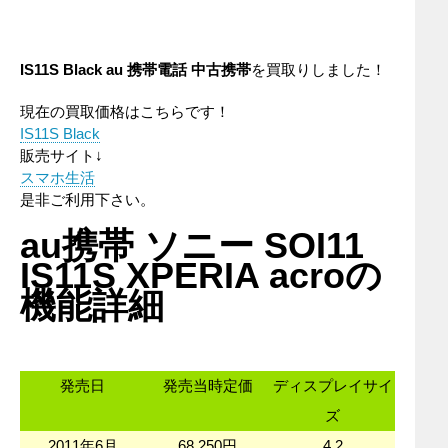
IS11S Black
au
携帯電話
中古携帯
を買取りしました！
現在の買取価格はこちらです！
IS11S Black
販売サイト↓
スマホ生活
是非ご利用下さい。
au携帯 ソニー SOI11
IS11S XPERIA acroの
機能詳細
発売日
発売当時定価
ディスプレイサイ
ズ
2011年6月
68,250円
4.2