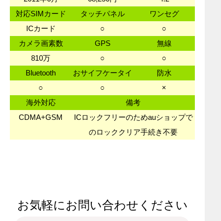
対応SIMカード
タッチパネル
ワンセグ
ICカード
○
○
カメラ画素数
GPS
無線
810万
○
○
Bluetooth
おサイフケータイ
防水
○
○
×
海外対応
備考
CDMA+GSM
ICロックフリーのためauショップで
のロッククリア手続き不要
お気軽にお問い合わせください