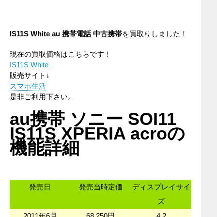
IS11S White
au
携帯電話
中古携帯
を買取りしました！
現在の買取価格はこちらです！
IS11S White
販売サイト↓
スマホ生活
是非ご利用下さい。
au携帯 ソニー SOI11
IS11S XPERIA acroの
機能詳細
発売日
発売当時定価
ディスプレイサイ
ズ
2011年6月
68,250円
4.2