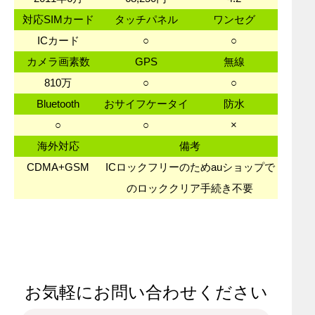
対応SIMカード
タッチパネル
ワンセグ
ICカード
○
○
カメラ画素数
GPS
無線
810万
○
○
Bluetooth
おサイフケータイ
防水
○
○
×
海外対応
備考
CDMA+GSM
ICロックフリーのためauショップで
のロッククリア手続き不要
お気軽にお問い合わせください