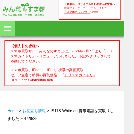
【買取店、リサイクル店】の法人の皆様へ
買取サイトがリニューアルしました。
「スマホカルテPro」
へ移動。
【個人】の皆様へ
スマホ買取サイトみんなのすまほは、2024年2月7日より「トリ
スマカイトリ」へリニューアルしました。下記をクリックして
移動してください。
スマホ買取、iPhone・iPad、携帯の高価買取
セルフ査定で納得の買取価格！「
トリスマカイトリ
」
URL：
https://torisuma.net/
Home
>
お役立ち情報
> IS11S White au 携帯電話を買取りし
ました 2014/8/28