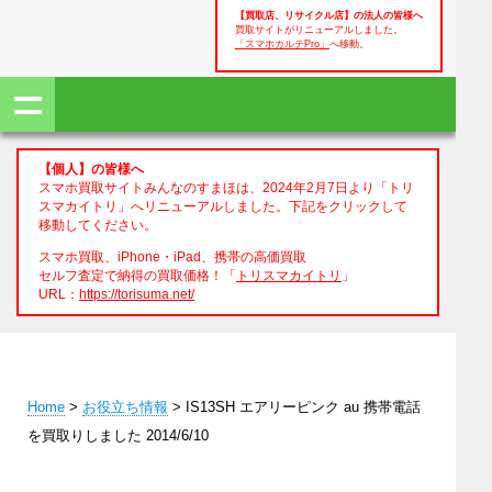
【買取店、リサイクル店】の法人の皆様へ
買取サイトがリニューアルしました。
「スマホカルテPro」
へ移動。
【個人】の皆様へ
スマホ買取サイトみんなのすまほは、2024年2月7日より「トリ
スマカイトリ」へリニューアルしました。下記をクリックして
移動してください。
スマホ買取、iPhone・iPad、携帯の高価買取
セルフ査定で納得の買取価格！「
トリスマカイトリ
」
URL：
https://torisuma.net/
Home
>
お役立ち情報
> IS13SH エアリーピンク au 携帯電話
を買取りしました 2014/6/10