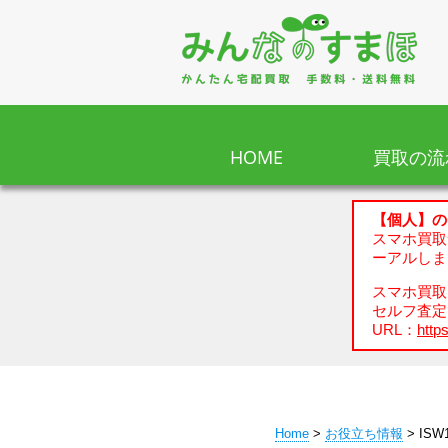
HOME
買取の流
【個人】の
スマホ買取
ーアルしま
スマホ買取、
セルフ査定
URL：
https
Home
>
お役立ち情報
> ISW