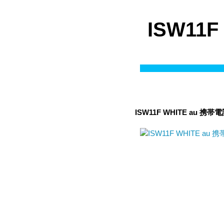
ISW11
ISW11F WHITE
au
携帯電