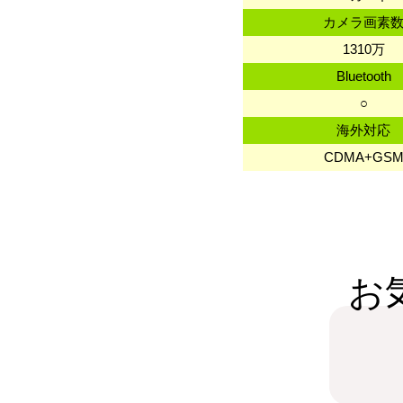
カメラ画素
1310万
Bluetooth
○
海外対応
CDMA+GS
お