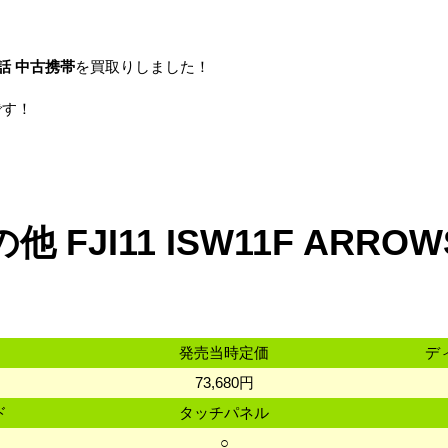
話
中古携帯
を買取りしました！
です！
他 FJI11 ISW11F ARRO
発売当時定価
デ
73,680円
ド
タッチパネル
○