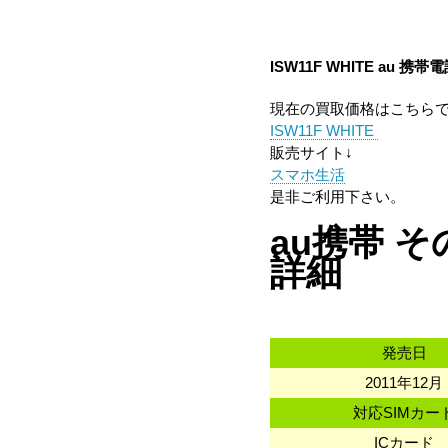
ISW11F WHITE
au
携帯電
現在の買取価格はこちら
ISW11F WHITE
販売サイト↓
スマホ生活
是非ご利用下さい。
au携帯 その
詳細
発売日
2011年12月
対応SIMカー
ICカード