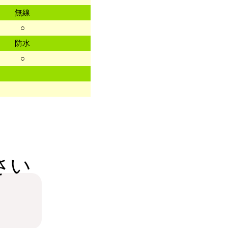
無線
○
防水
○
さい