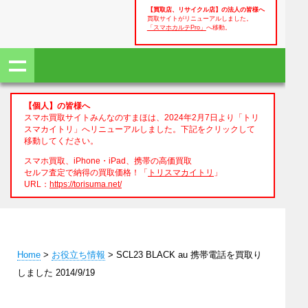
【買取店、リサイクル店】の法人の皆様へ
買取サイトがリニューアルしました。
「スマホカルテPro」
へ移動。
【個人】の皆様へ
スマホ買取サイトみんなのすまほは、2024年2月7日より「トリ
スマカイトリ」へリニューアルしました。下記をクリックして
移動してください。
スマホ買取、iPhone・iPad、携帯の高価買取
セルフ査定で納得の買取価格！「
トリスマカイトリ
」
URL：
https://torisuma.net/
Home
>
お役立ち情報
> SCL23 BLACK au 携帯電話を買取り
しました 2014/9/19