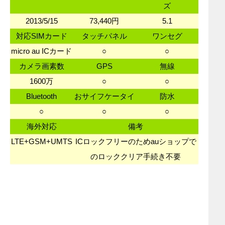
ズ
2013/5/15
73,440円
5.1
対応SIMカード
タッチパネル
ワンセグ
micro au ICカード
○
○
カメラ画素数
GPS
無線
1600万
○
○
Bluetooth
おサイフケータイ
防水
○
○
○
海外対応
備考
LTE+GSM+UMTS
ICロックフリーのためauショップで
のロッククリア手続き不要