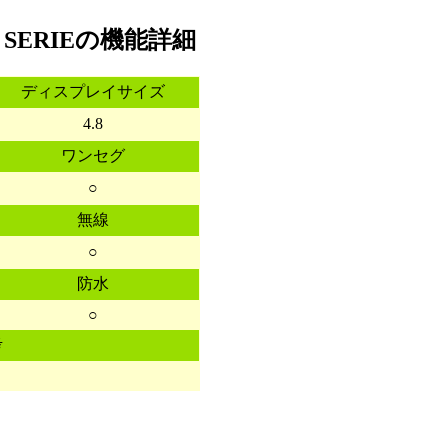
E SERIEの機能詳細
ディスプレイサイズ
4.8
ワンセグ
○
無線
○
防水
○
考