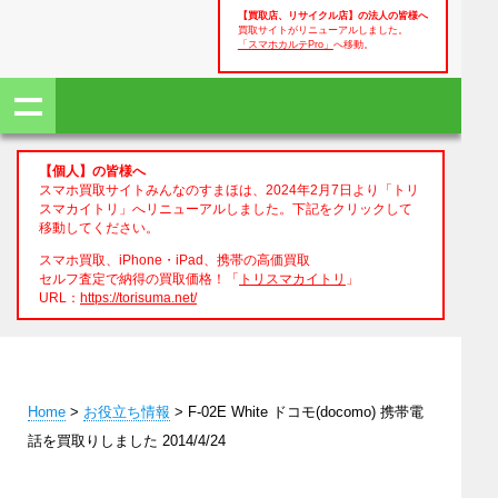
【買取店、リサイクル店】の法人の皆様へ
買取サイトがリニューアルしました。
「スマホカルテPro」
へ移動。
【個人】の皆様へ
スマホ買取サイトみんなのすまほは、2024年2月7日より「トリ
スマカイトリ」へリニューアルしました。下記をクリックして
移動してください。
スマホ買取、iPhone・iPad、携帯の高価買取
セルフ査定で納得の買取価格！「
トリスマカイトリ
」
URL：
https://torisuma.net/
Home
>
お役立ち情報
> F-02E White ドコモ(docomo) 携帯電
話を買取りしました 2014/4/24