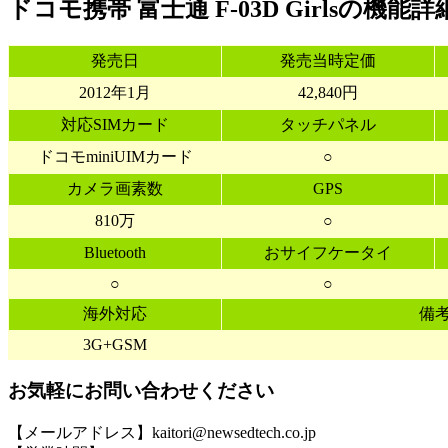
ドコモ携帯 富士通 F-03D Girlsの機能詳
発売日
発売当時定価
2012年1月
42,840円
対応SIMカード
タッチパネル
ドコモminiUIMカード
○
カメラ画素数
GPS
810万
○
Bluetooth
おサイフケータイ
○
○
海外対応
備
3G+GSM
お気軽にお問い合わせください
【メールアドレス】kaitori@newsedtech.co.jp