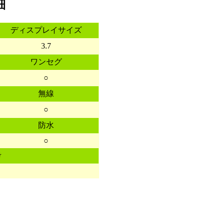
細
ディスプレイサイズ
3.7
ワンセグ
○
無線
○
防水
○
考