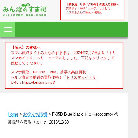
【買取店、リサイクル店】の法人の皆様へ
買取サイトがリニューアルしました。
「スマホカルテPro」
へ移動。
【個人】の皆様へ
スマホ買取サイトみんなのすまほは、2024年2月7日より「トリ
スマカイトリ」へリニューアルしました。下記をクリックして
移動してください。
スマホ買取、iPhone・iPad、携帯の高価買取
セルフ査定で納得の買取価格！「
トリスマカイトリ
」
URL：
https://torisuma.net/
Home
>
お役立ち情報
> F-05D Blue black ドコモ(docomo) 携
帯電話を買取りました 2013/12/30