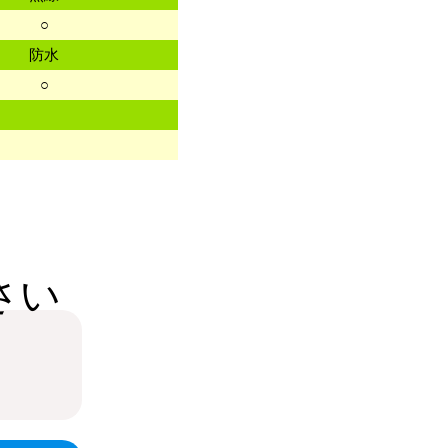
○
防水
○
さい