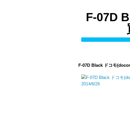
F-07D
F-07D Black
ドコモ(doco