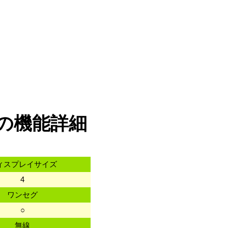
 μの機能詳細
ィスプレイサイズ
4
ワンセグ
○
無線