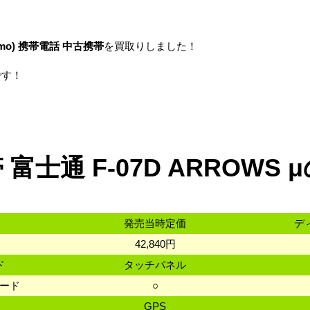
mo)
携帯電話
中古携帯
を買取りしました！
です！
富士通 F-07D ARROWS
発売当時定価
デ
42,840円
ド
タッチパネル
カード
○
数
GPS