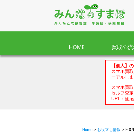
HOME
買取の流
【個人】の
スマホ買取
ーアルしま
スマホ買取、
セルフ査定
URL：
https
Home
>
お役立ち情報
> F-0