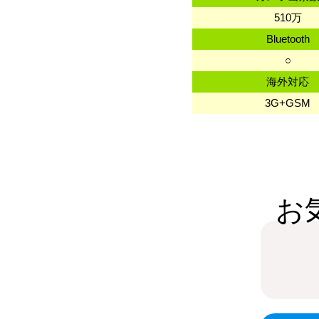
510万
Bluetooth
○
海外対応
3G+GSM
お