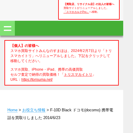
【買取店、リサイクル店】の法人の皆様へ
買取サイトがリニューアルしました。
「スマホカルテPro」
へ移動。
【個人】の皆様へ
スマホ買取サイトみんなのすまほは、2024年2月7日より「トリ
スマカイトリ」へリニューアルしました。下記をクリックして
移動してください。
スマホ買取、iPhone・iPad、携帯の高価買取
セルフ査定で納得の買取価格！「
トリスマカイトリ
」
URL：
https://torisuma.net/
Home
>
お役立ち情報
> F-10D Black ドコモ(docomo) 携帯電
話を買取りしました 2014/6/23