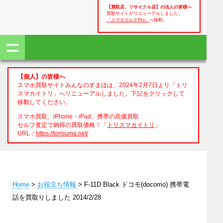
【買取店、リサイクル店】の法人の皆様へ
買取サイトがリニューアルしました。
「スマホカルテPro」
へ移動。
【個人】の皆様へ
スマホ買取サイトみんなのすまほは、2024年2月7日より「トリ
スマカイトリ」へリニューアルしました。下記をクリックして
移動してください。
スマホ買取、iPhone・iPad、携帯の高価買取
セルフ査定で納得の買取価格！「
トリスマカイトリ
」
URL：
https://torisuma.net/
Home
>
お役立ち情報
> F-11D Black ドコモ(docomo) 携帯電
話を買取りしました 2014/2/28